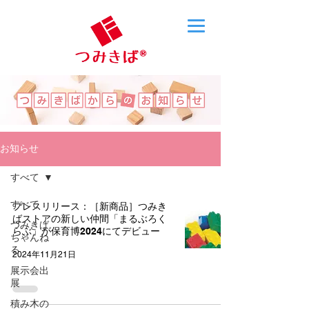
お知らせ
すべて
すべて
プレスリリース：［新商品］つみき
ばストアの新しい仲間「まるぶろく
つみきば
らぶ」が保育博2024にてデビュー
ちゃんね
る
2024年11月21日
展示会出
展
積み木の