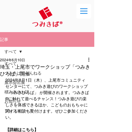
記事
すべて
2024年6月10日
すべて
埼玉・上尾市でワークショップ「つみき
ひろば」開催
つみきばちゃんねる
2024年8月1日（木）、上尾市コミュニティ
展示会出展
センターにて、つみき遊びのワークショップ
積み木のお話
「つみきひろば」 が
開催されます。つみきば
®︎に触れて遊べるチャンス！つみき遊びの楽
お知らせ
しさを体感できるほか、こどものおもちゃに
プレスリリース
関する相談も受付けます。ぜひご参加くださ
い。
【詳細はこちら】