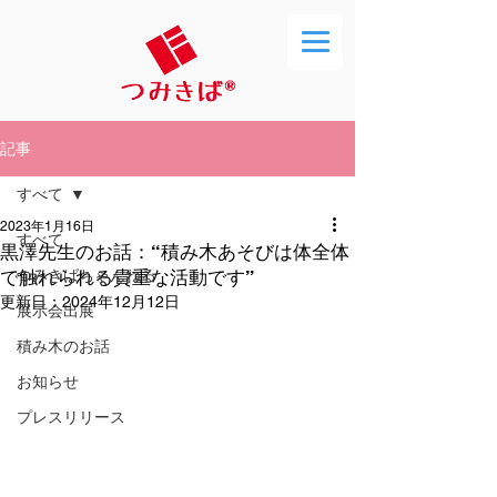
記事
すべて
2023年1月16日
すべて
黒澤先生のお話：“積み木あそびは体全体
で触れられる貴重な活動です”
つみきばちゃんねる
更新日：
2024年12月12日
展示会出展
積み木のお話
お知らせ
プレスリリース